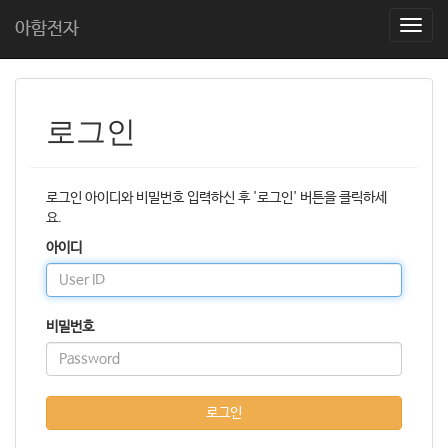
아함전자
T
o
g
g
l
로그인
e
n
a
v
로그인 아이디와 비밀번호 입력하신 후 '로그인' 버튼을 클릭하세
i
요.
g
a
아이디
t
i
o
비밀번호
n
로그인