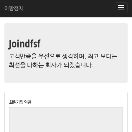
아함전자
T
o
g
g
l
e
Joindfsf
n
a
v
고객만족을 우선으로 생각하며, 최고 보다는
i
최선을 다하는 회사가 되겠습니다.
g
a
t
i
o
n
회원가입 약관